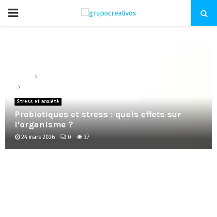
PRIMARY
MENU
Home
Stress et anxiété
Probiotiques et stress : quels effets sur l’organisme ?
Stress et anxiété
Probiotiques et stress : quels effets sur
l’organisme ?
24 mars 2026
0
37